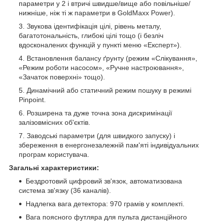
параметри у 2 і втричі швидше/вище або повільніше/
нижніше, ніж ті ж параметри в GoldMaxx Power).
Звукова ідентифікація цілі, рівень металу,
багатотональність, глибокі цілі тощо (і безліч
вдосконалених функцій у пункті меню «Експерт»).
Встановлення балансу ґрунту (режим «Слікування»,
«Режим роботи насосом», «Ручне настроювання»,
«Зачаток поверхні» тощо).
Динамічний або статичний режим пошуку в режимі
Pinpoint.
Розширена та дуже точна зона дискримінації
залізовмісних об'єктів.
Заводські параметри (для швидкого запуску) і
збереження в енергонезалежній пам'яті індивідуальних
програм користувача.
Загальні характеристики:
Бездротовий цифровий зв'язок, автоматизована
система зв'язку (36 каналів).
Надлегка вага детектора: 970 грамів у комплекті.
Вага поясного футляра для пульта дистанційного