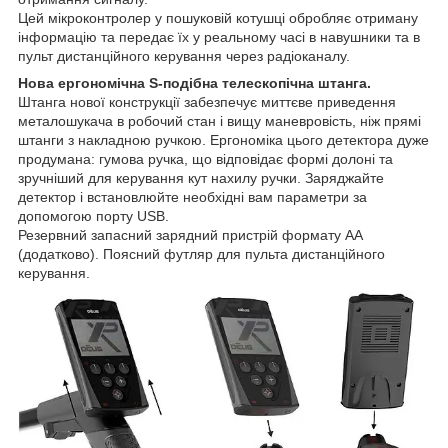
Цей мікроконтролер у пошуковій котушці обробляє отриману
інформацію та передає їх у реальному часі в навушники та в
пульт дистанційного керування через радіоканалу.
Нова ергономічна S-подібна телескопічна штанга.
Штанга нової конструкції забезпечує миттєве приведення
металошукача в робочий стан і вищу маневровість, ніж прямі
штанги з накладною ручкою. Ергономіка цього детектора дуже
продумана: гумова ручка, що відповідає формі долоні та
зручніший для керування кут нахилу ручки. Заряджайте
детектор і встановлюйте необхідні вам параметри за
допомогою порту USB.
Резервний запасний зарядний пристрій формату АА
(додатково). Поясний футляр для пульта дистанційного
керування.