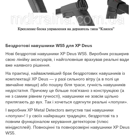
Бездротові навушники WS5 для XP Deus
Нові бездротові навушники XP Deus WS5. Виробник розширив
свою лінійку аксесуарів, і найголовніше врахував реальні вади
вже наявного рішення.
На практиці, найважливіший брак бездротових навушників із
комплектації XP Deus — у разі сильного вітру (а в полі це
звичайне явище) або пошуку біля траси, гучність навушників
недостатня. Причому це більше пов'язано з конструкцією (а
не з самим рівнем гучності), навушники не зовсім щільно
прилягають до вух. Так і хочеться одягнути реальні «лопухи».
І виробник XP Metal Detectors випустив такі навушники
«лопухи»! І у своїх найкращих традиціях, бездротові та з
повним функціоналом керування детектором (плюс
мінідисплей). Повноцінні та повнорозмірні навушники XP Deus
WS5.