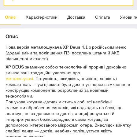
Опис
Характеристики
Доставка
Оплата
Умови п
Опис
Нова версія
металошукача XP Deus
4.1 з російським меню
(додані зміни та поліпшення ПЗ, посилена штанга й АКБ
підвищеної місткості).
XP DEUS
знаменує собою технологічний прорив і докорінно
змінює ваші традиційні уявлення про
металошукачі
. Потужність, швидкість, точність, легкість і
компактність — усі ці якості були досягнуті через ввімкнення в
конструкцію компонентів, розроблених за новітніми
технологіями.
Пошукова котушка-датчик містить у собі всі необхідні
елементи оброблення сигналів, які надходять на блок, що
аналізує, не за допомогою дротів, а оцифровуються й
інтерпретуються безпосередньо в самій котушці за
допомогою інтегрованого мікрокомп'ютера. Внаслідок винятку
слабкої ланки — дротів, неабияк поліпшується якість
отримання сигналу.