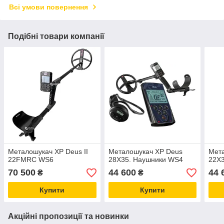
Всі умови повернення
Подібні товари компанії
Металошукач XP Deus II
Металошукач XP Deus
Мет
22FMRC WS6
28X35. Наушники WS4
22X3
70 500
44 600
44 
₴
₴
Купити
Купити
Акційні пропозиції та новинки