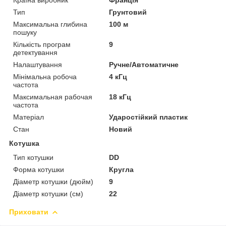
Тип
Грунтовий
Максимальна глибина
100 м
пошуку
Кількість програм
9
детектування
Налаштування
Ручне/Автоматичне
Мінімальна робоча
4 кГц
частота
Максимальная рабочая
18 кГц
частота
Матеріал
Ударостійкий пластик
Стан
Новий
Котушка
Тип котушки
DD
Форма котушки
Кругла
Діаметр котушки (дюйм)
9
Діаметр котушки (см)
22
Приховати