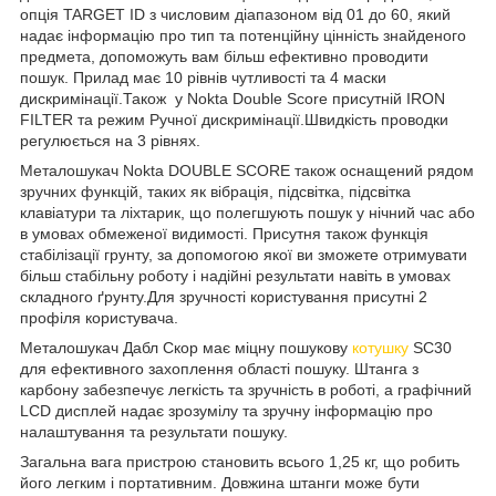
опція TARGET ID з числовим діапазоном від 01 до 60, який
надає інформацію про тип та потенційну цінність знайденого
предмета, допоможуть вам більш ефективно проводити
пошук. Прилад має 10 рівнів чутливості та 4 маски
дискримінації.Також у Nokta Double Score присутній IRON
FILTER та режим Ручної дискримінації.Швидкість проводки
регулюється на 3 рівнях.
Металошукач Nokta DOUBLE SCORE також оснащений рядом
зручних функцій, таких як вібрація, підсвітка, підсвітка
клавіатури та ліхтарик, що полегшують пошук у нічний час або
в умовах обмеженої видимості. Присутня також функція
стабілізації грунту, за допомогою якої ви зможете отримувати
більш стабільну роботу і надійні результати навіть в умовах
складного ґрунту.Для зручності користування присутні 2
профіля користувача.
Металошукач Дабл Скор має міцну пошукову
котушку
SC30
для ефективного захоплення області пошуку. Штанга з
карбону забезпечує легкість та зручність в роботі, а графічний
LCD дисплей надає зрозумілу та зручну інформацію про
налаштування та результати пошуку.
Загальна вага пристрою становить всього 1,25 кг, що робить
його легким і портативним. Довжина штанги може бути