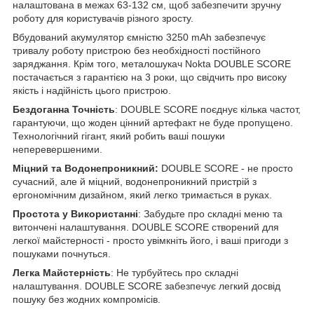
налаштована в межах 63-132 см, щоб забезпечити зручну
роботу для користувачів різного зросту.
Вбудований акумулятор ємністю 3250 mAh забезпечує
тривалу роботу пристрою без необхідності постійного
заряджання. Крім того, металошукач Nokta DOUBLE SCORE
постачається з гарантією на 3 роки, що свідчить про високу
якість і надійність цього пристрою.
Бездоганна Точність
: DOUBLE SCORE поєднує кілька частот,
гарантуючи, що жоден цінний артефакт не буде пропущено.
Технологічний гігант, який робить ваші пошуки
неперевершеними.
Міцний та Водонепроникний:
DOUBLE SCORE - не просто
сучасний, але й міцний, водонепроникний пристрій з
ергономічним дизайном, який легко тримається в руках.
Простота у Використанні
: Забудьте про складні меню та
витончені налаштування. DOUBLE SCORE створений для
легкої майстерності - просто увімкніть його, і ваші пригоди з
пошуками почнуться.
Легка Майстерність
: Не турбуйтесь про складні
налаштування. DOUBLE SCORE забезпечує легкий досвід
пошуку без жодних компромісів.