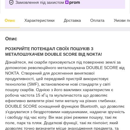
Замовлення під захистом
Опис
Характеристики
Доставка
Оплата
Умови п
Опис
РОЗКРИЙТЕ ПОТЕНЦІАЛ СВОЇХ ПОШУКІВ З
МЕТАЛОШУКАЧЕМ DOUBLE SCORE ВІД NOKTA!
Дізнайтеся, які скарби приховуються під поверхнею землі за
допомогою революційного металошукача DOUBLE SCORE від
NOKTA. Створений для досягнення виняткової
продуктивності, цей передовий пристрій використовує
технологію (SMF), встановлюючи нові стандарти у світі
пошуку скарбів. Однією з його важливих характеристик є
робоча частота 15 кГц та мультичастота що дозволяє
ефективно виявляти різні типи металу на різних глибинах.
DOUBLE SCORE оснащений функцією Bluetooth, що дозволяє
з'єднуватися з бездротовими навушниками, надаючи зручність
і свободу під час копу. Він має різні режими пошуку, такі як
поле, парк та пляж. Додаткові функції, такі як пінпоінт, який
дозволяє точно визначити місце знаходження предмета, та