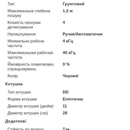
Тип
Грунтовий
Максимальна глибина
1.2 м
пошуку
Кількість програм
4
детектування
Налаштування
Ручне/Автоматичне
Мінімальна робоча
4 кГц
частота
Максимальная рабочая
40 кГц
частота
Ймовірність помилкових
0 %
спрацьовувань
Колір
Чорний
Котушка
Тип котушки
DD
Форма котушки
Еліптична
Діаметр котушки (дюйм)
11
Діаметр котушки (см)
28
Додаткові
Стійкість до вологи
Так