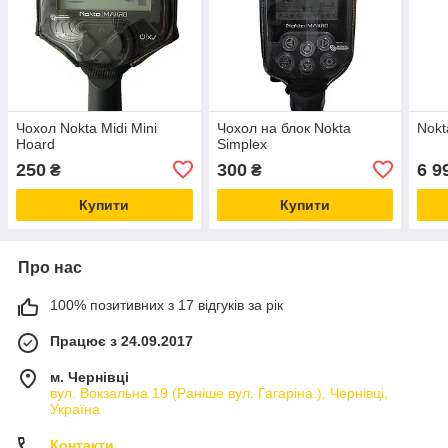
Чохол Nokta Midi Mini
Чохол на блок Nokta
Nokt
Hoard
Simplex
250
300
6 9
₴
₴
Купити
Купити
Про нас
100% позитивних з 17 відгуків за рік
Працює з 24.09.2017
м. Чернівці
вул. Вокзальна 19 (Раніше вул. Гагаріна.), Чернівці,
Україна
Контакти