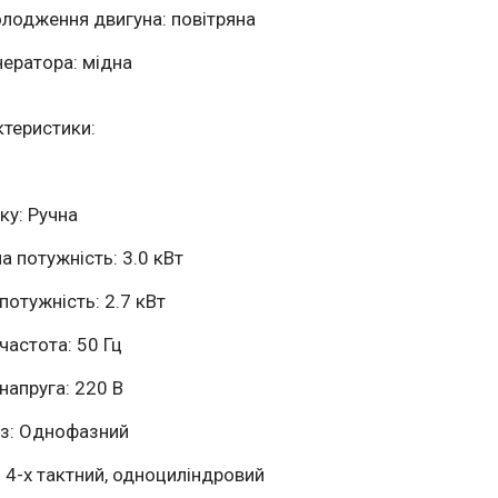
олодження двигуна: повітряна
нератора: мідна
ктеристики:
ку: Ручна
а потужність: 3.0 кВт
потужність: 2.7 кВт
частота: 50 Гц
напруга: 220 В
фаз: Однофазний
: 4-х тактний, одноциліндровий