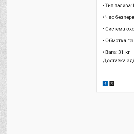
• Тип палива:
• Час безпер
• Система ох
• Обмотка ге
• Вага: 31 кг
Доставка зді