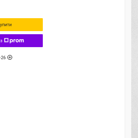
упити
 з
-26